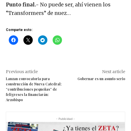
Punto final.-
No puede ser, ahí vienen los
“Transformers” de nuez…
Comparte esto:
Previous article
Next article
Lanzan convocatoria para
Gobernar es un asunto serio
construcción de Nueva Catedral;
“contribuciones pequeñas” de
feligreses la financiarán:
Arzobispo
- Publicidad -