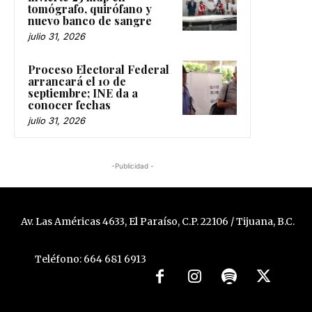
tomógrafo, quirófano y
nuevo banco de sangre
julio 31, 2026
Proceso Electoral Federal
arrancará el 10 de
septiembre; INE da a
conocer fechas
julio 31, 2026
-Publicidad -
Av. Las Américas 4633, El Paraíso, C.P. 22106 / Tijuana, B.C.
Teléfono: 664 681 6913