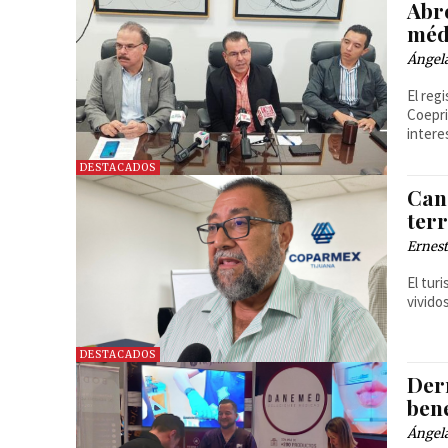
Abre
méd
Ángel
El reg
Coepri
inter
DESTACADOS
Can
ter
Ernest
El tur
vivido
DESTACADOS
Der
bene
Ángel