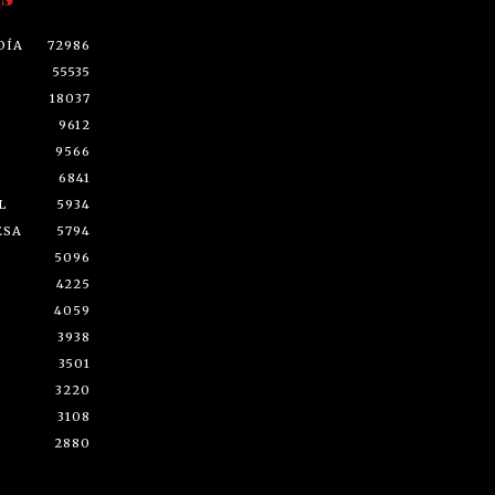
DÍA
72986
55535
18037
9612
9566
6841
L
5934
ESA
5794
5096
4225
4059
3938
3501
3220
3108
2880