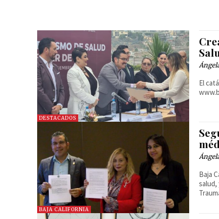
Cre
Sal
Ángel
El cat
www.b
DESTACADOS
Seg
méd
Ángel
Baja C
salud,
Trauma
BAJA CALIFORNIA