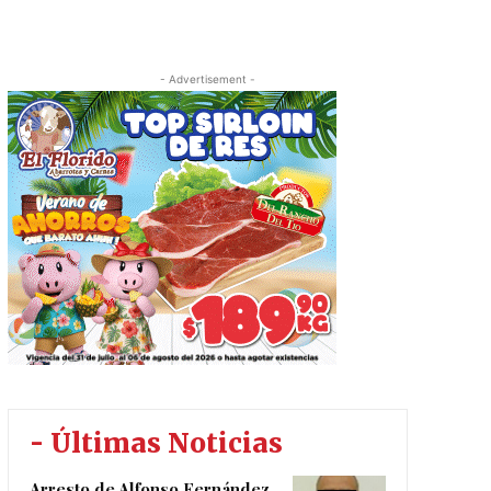
- Advertisement -
- Últimas Noticias
Arresto de Alfonso Fernández