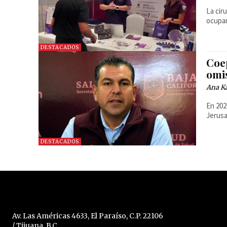
La cir
ocupan
DESTACADOS
Coep
omi
Ana Ka
En 202
Jerusa
DESTACADOS
Av. Las Américas 4633, El Paraíso, C.P. 22106
/ Tijuana, B.C.