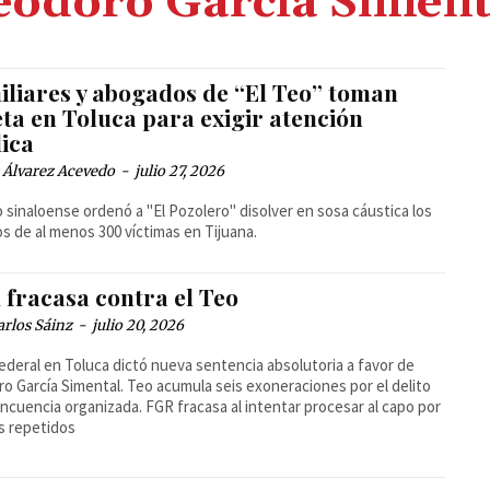
eodoro García Siment
iliares y abogados de “El Teo” toman
ta en Toluca para exigir atención
ica
 Álvarez Acevedo
-
julio 27, 2026
o sinaloense ordenó a "El Pozolero" disolver en sosa cáustica los
s de al menos 300 víctimas en Tijuana.
 fracasa contra el Teo
arlos Sáinz
-
julio 20, 2026
ederal en Toluca dictó nueva sentencia absolutoria a favor de
o García Simental. Teo acumula seis exoneraciones por el delito
incuencia organizada. FGR fracasa al intentar procesar al capo por
s repetidos