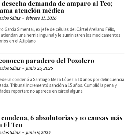
z desecha demanda de amparo al Teo;
lama atención médica
arlos Sáinz
-
febrero 11, 2026
o García Simental, ex jefe de células del Cártel Arellano Félix,
e atiendan una hernia inguinal y le suministren los medicamentos
rios en el Altiplano
conocen paradero del Pozolero
arlos Sáinz
-
junio 25, 2025
ederal condenó a Santiago Meza López a 10 años por delincuencia
zada. Tribunal incrementó sanción a 15 años. Cumplió la pena y
dades reportan: no aparece en cárcel alguna
 condena, 6 absolutorias y 10 causas más
a El Teo
arlos Sáinz
-
junio 9, 2025