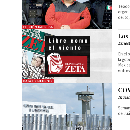
Teodor
organi
delito
EDICIÓN IMPRESA
Los 
Ernest
En el 
la gob
Mexica
entrev
BAJA CALIFORNIA
COVI
Invest
Semana
de Juá