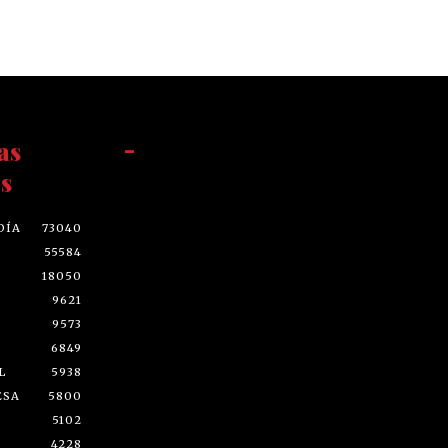
as
-
s
DÍA
73040
55584
18050
9621
9573
6849
L
5938
ESA
5800
5102
4228