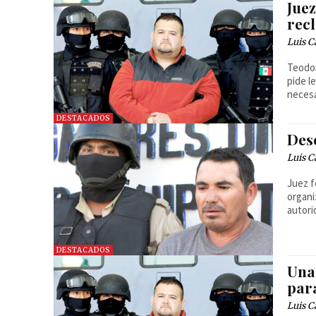
Jue
rec
Luis C
Teodor
pide l
necesa
DESTACADOS
Des
Luis C
Juez f
organi
autori
DESTACADOS
Una
par
Luis C