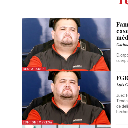
T
Fam
case
méd
Carlos
El cap
cuerpo
DESTACADOS
FGR
Luis C
Juez f
Teodor
de del
hecho
EDICIÓN IMPRESA