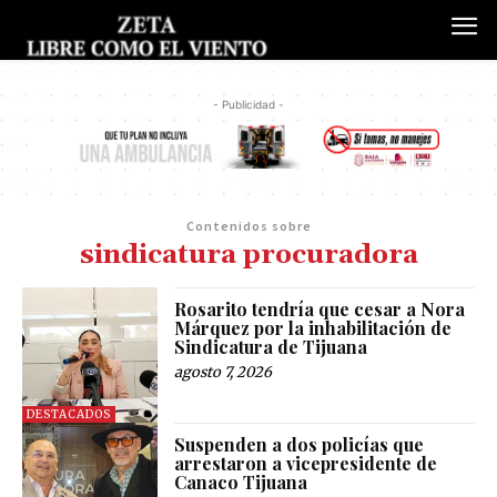
- Publicidad -
Contenidos sobre
sindicatura procuradora
Rosarito tendría que cesar a Nora
Márquez por la inhabilitación de
Sindicatura de Tijuana
agosto 7, 2026
DESTACADOS
Suspenden a dos policías que
arrestaron a vicepresidente de
Canaco Tijuana