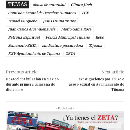
TEMAS
abuso de autoridad
Clínica Jireh
Comisión Estatal de Derechos Humanos
FGE
Ismael Burgueño
Jesús Osuna Torres
Juan Carlos Arce Valenzuela
Mario Gama Roca
Patrulla Espiritual
Policía Municipal Tijuana
Robo
Semanario ZETA
sindicatura procuradora
Tijuana
XXV Ayuntamiento de Tijuana
ZETA
Previous article
Next article
Desacelera inflación en México
Investigaciones por abuso o
durante primera quincena de
acoso sexual en Ayuntamiento de
diciembre
Tijuana
- Publicidad -