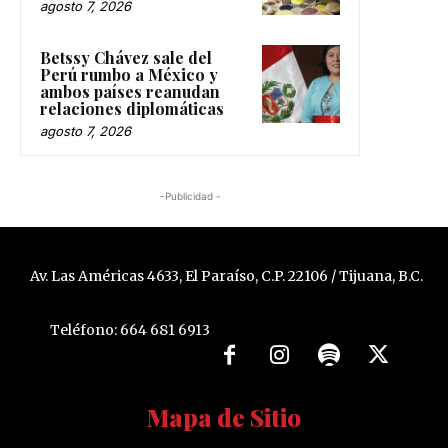
agosto 7, 2026
Betssy Chávez sale del
Perú rumbo a México y
ambos países reanudan
relaciones diplomáticas
agosto 7, 2026
-Publicidad -
Av. Las Américas 4633, El Paraíso, C.P. 22106 / Tijuana, B.C.
Teléfono: 664 681 6913
Mapa de Sitio