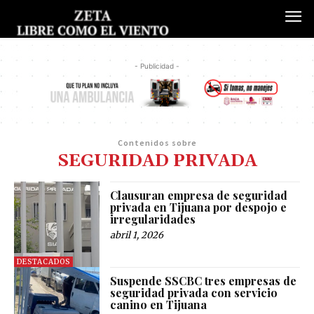
- Publicidad -
Contenidos sobre
SEGURIDAD PRIVADA
Clausuran empresa de seguridad
privada en Tijuana por despojo e
irregularidades
abril 1, 2026
DESTACADOS
Suspende SSCBC tres empresas de
seguridad privada con servicio
canino en Tijuana