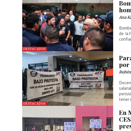
Bom
hom
Ana Ka
Bombe
de la 
confia
DESTACADOS
Par
por 
Rubén
Docent
salari
pensio
tener 
DESTACADOS
En M
CESI
pre