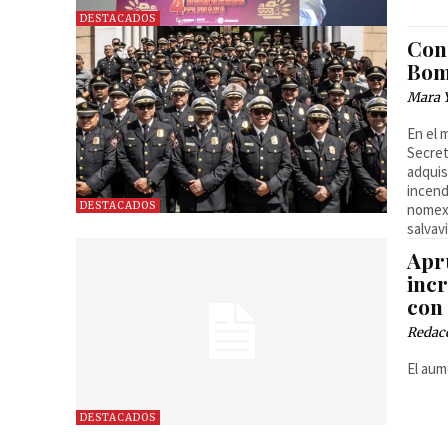
DESTACADOS
Con
Bom
Mara 
En el 
Secret
adquis
incend
DESTACADOS
nomex,
salvav
Apr
inc
con
Redac
El aum
DESTACADOS