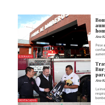
Bom
aum
hom
Ana Ka
Pese a
confia
aumen
EZENARIO
Tra
Bur
par
Ana Ka
La inv
respir
bomber
DESTACADOS