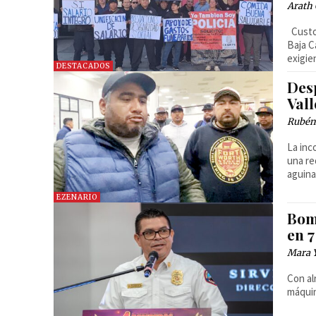
Arath 
Custodios de los centros penitenciarios de distintos municipios de
Baja C
exigie
DESTACADOS
Des
Vall
Rubén
La inc
una re
aguina
EZENARIO
Bom
en 
Mara 
Con al
máquin