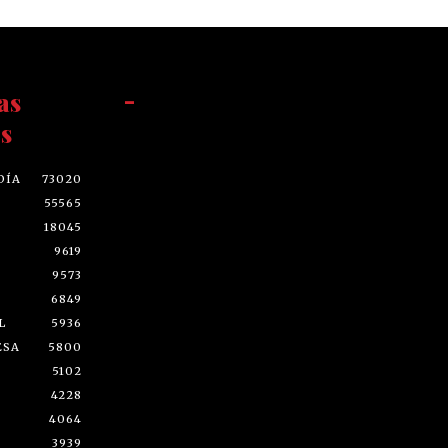
as
-
s
DÍA
73020
55565
18045
9619
9573
6849
L
5936
ESA
5800
5102
4228
4064
3939