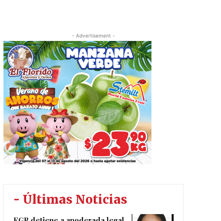
- Advertisement -
- Últimas Noticias
FGR detiene a apoderada legal