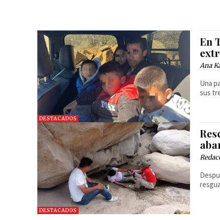
En T
ext
Ana Ka
Una pa
sus tr
DESTACADOS
Res
aba
Redac
Despué
resgua
DESTACADOS