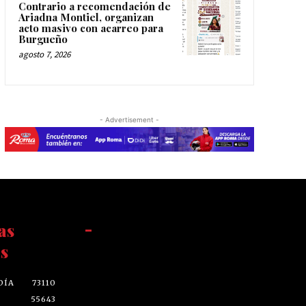
Contrario a recomendación de
Ariadna Montiel, organizan
acto masivo con acarreo para
Burgueño
agosto 7, 2026
- Advertisement -
as
-
s
DÍA
73110
55643