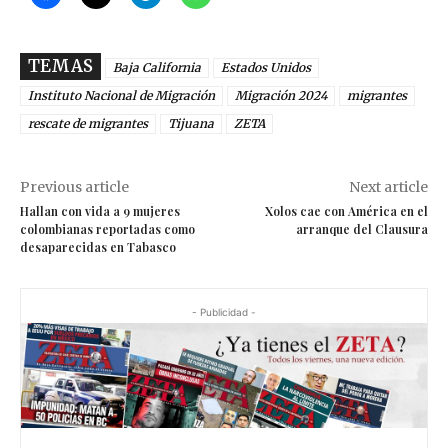
TEMAS
Baja California
Estados Unidos
Instituto Nacional de Migración
Migración 2024
migrantes
rescate de migrantes
Tijuana
ZETA
Previous article
Next article
Hallan con vida a 9 mujeres
Xolos cae con América en el
colombianas reportadas como
arranque del Clausura
desaparecidas en Tabasco
- Publicidad -