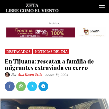
Publicidad
DESTACADOS
NOTICIAS DEL DÍA
En Tijuana: rescatan a familia de
migrantes extraviada en cerro
Por
Ana Karen Ortiz
enero 13, 2024