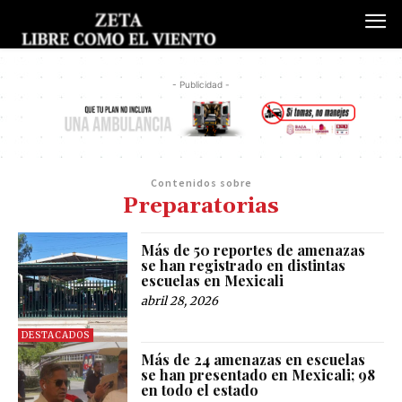
- Publicidad -
Contenidos sobre
Preparatorias
Más de 50 reportes de amenazas
se han registrado en distintas
escuelas en Mexicali
abril 28, 2026
DESTACADOS
Más de 24 amenazas en escuelas
se han presentado en Mexicali; 98
en todo el estado