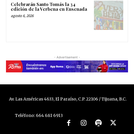
Celebrarán Santo Tomás la 34
edición de la Verbena en Ensenada
agosto 6, 2026
- Advertisement -
Av. Las Américas 4633, El Paraíso, C.P. 22106 / Tijuana, B.C.
Teléfono: 664 681 6913