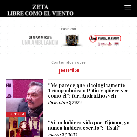
- Publicidad -
Contenidos sobre
poeta
“Me parece que sicológicamente
Trump admira a Putin y quiere ser
como él”: Yuri Andrukhovych
diciembre 7, 2024
CULTURA
“Si no hubiera sido por Tijuana, yo
nunca hubiera escrito”: “Esalí”
marzo 27, 2023