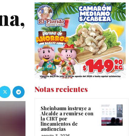
na,
Notas recientes
Sheinbaum instruye a
Alcalde a reunirse con
la CIRT por
lineamientos de
audiencias
agosto 3, 2026