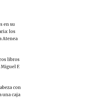
s en su
ria: los
ía Atenea
ros libros
 Miguel F.
cabeza con
a una caja