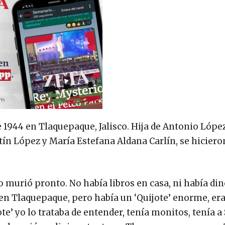
e 1944 en Tlaquepaque, Jalisco. Hija de Antonio Lópe
ín López y María Estefana Aldana Carlín, se hiciero
lo murió pronto. No había libros en casa, ni había di
s en Tlaquepaque, pero había un ‘Quijote’ enorme, er
te’ yo lo trataba de entender, tenía monitos, tenía a