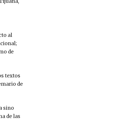
Tijuana,
to al
cional;
omo de
os textos
oemario de
a sino
na de las