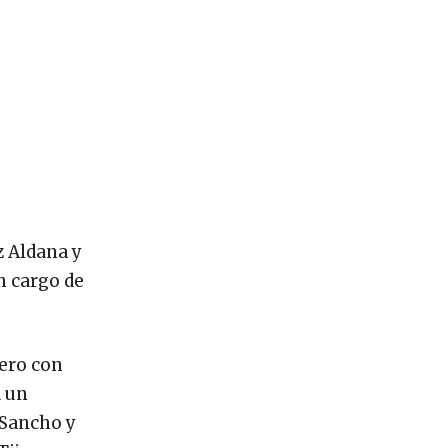
z Aldana y
n cargo de
nero con
a un
 Sancho y