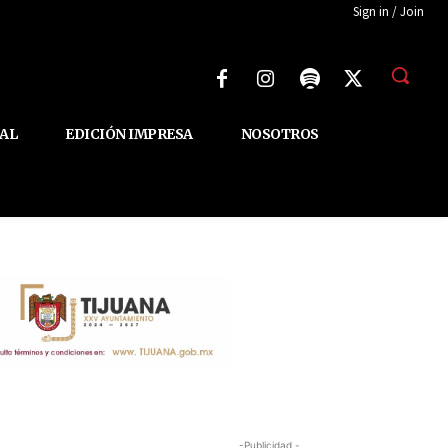
Sign in / Join
AL
EDICIÓN IMPRESA
NOSOTROS
-Publicidad -