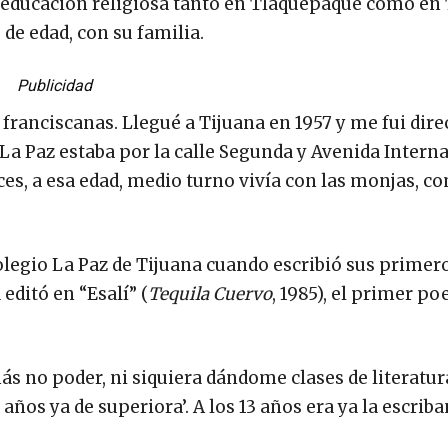
su educación religiosa tanto en Tlaquepaque como en 
 de edad, con su familia.
Publicidad
ranciscanas. Llegué a Tijuana en 1957 y me fui direc
 La Paz estaba por la calle Segunda y Avenida Interna
ces, a esa edad, medio turno vivía con las monjas, c
olegio La Paz de Tijuana cuando escribió sus primer
editó en “Esalí” (
Tequila Cuervo
, 1985), el primer p
s no poder, ni siquiera dándome clases de literatur
años ya de superiora’. A los 13 años era ya la escriba