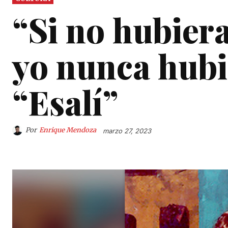
“Si no hubiera
yo nunca hubi
“Esalí”
Por
Enrique Mendoza
marzo 27, 2023