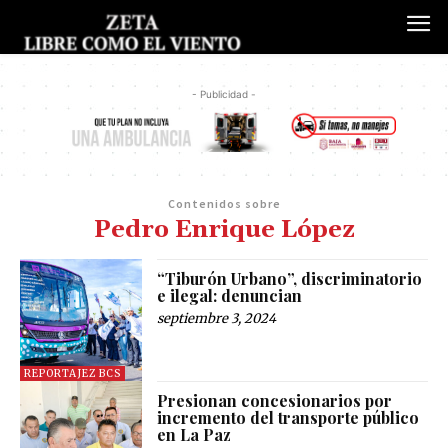
- Publicidad -
Contenidos sobre
Pedro Enrique López
“Tiburón Urbano”, discriminatorio
e ilegal: denuncian
septiembre 3, 2024
REPORTAJEZ BCS
Presionan concesionarios por
incremento del transporte público
en La Paz