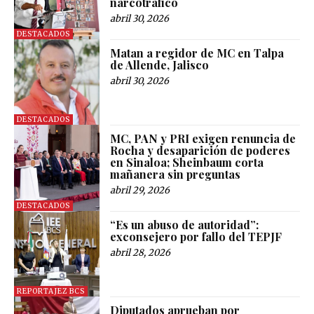
narcotráfico
abril 30, 2026
DESTACADOS
Matan a regidor de MC en Talpa
de Allende, Jalisco
abril 30, 2026
DESTACADOS
MC, PAN y PRI exigen renuncia de
Rocha y desaparición de poderes
en Sinaloa; Sheinbaum corta
mañanera sin preguntas
abril 29, 2026
DESTACADOS
“Es un abuso de autoridad”:
exconsejero por fallo del TEPJF
abril 28, 2026
REPORTAJEZ BCS
Diputados aprueban por