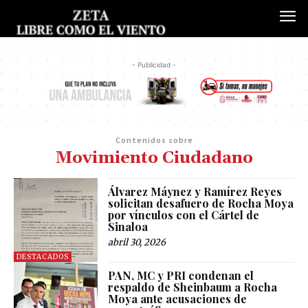
- Publicidad -
Contenidos sobre
Movimiento Ciudadano
Álvarez Máynez y Ramírez Reyes
solicitan desafuero de Rocha Moya
por vínculos con el Cártel de
Sinaloa
abril 30, 2026
DESTACADOS
PAN, MC y PRI condenan el
respaldo de Sheinbaum a Rocha
Moya ante acusaciones de