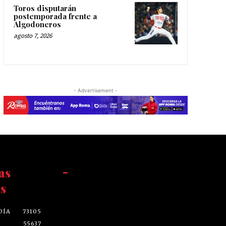
Toros disputarán
postemporada frente a
Algodoneros
agosto 7, 2026
- Advertisement -
as
-
s
DÍA
73105
55637