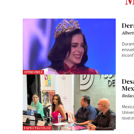
M
Der
Albert
Durant
envuel
inconf
OPINIONEZ
Des
Mex
Redac
Mexica
Univer
nivel 
ESPECTÁCULOZ