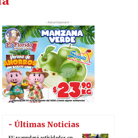
na
- Advertisement -
- Últimas Noticias
EU reanudará actividades en