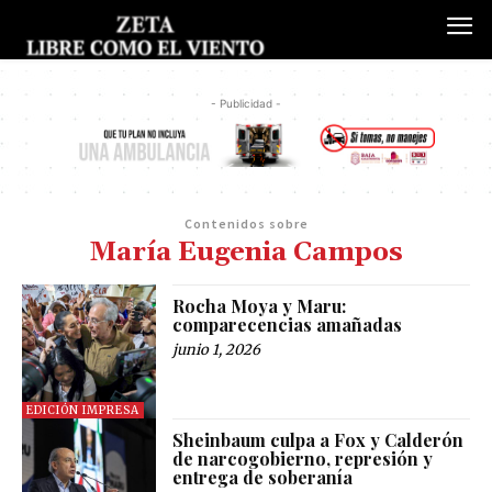
- Publicidad -
Contenidos sobre
María Eugenia Campos
Rocha Moya y Maru:
comparecencias amañadas
junio 1, 2026
EDICIÓN IMPRESA
Sheinbaum culpa a Fox y Calderón
de narcogobierno, represión y
entrega de soberanía