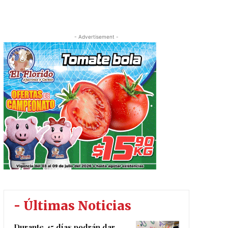
- Advertisement -
- Últimas Noticias
Durante 45 días podrán dar