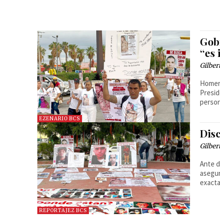
Gob
“es 
Gilber
Homero
Presid
person
EZENARIO BCS
Dis
Gilber
Ante d
asegur
exact
REPORTAJEZ BCS