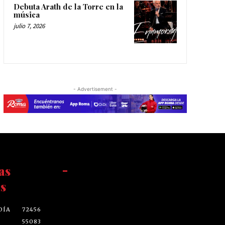
Debuta Arath de la Torre en la
música
julio 7, 2026
- Advertisement -
as
-
s
DÍA
72456
55083