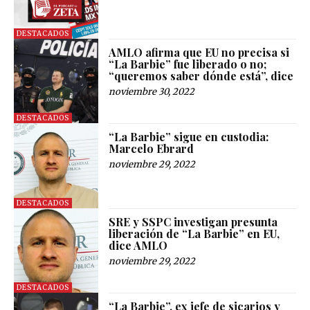
DESTACADOS
AMLO afirma que EU no precisa si
“La Barbie” fue liberado o no;
“queremos saber dónde está”, dice
noviembre 30, 2022
DESTACADOS
“La Barbie” sigue en custodia:
Marcelo Ebrard
noviembre 29, 2022
DESTACADOS
SRE y SSPC investigan presunta
liberación de “La Barbie” en EU,
dice AMLO
noviembre 29, 2022
DESTACADOS
“La Barbie”, ex jefe de sicarios y