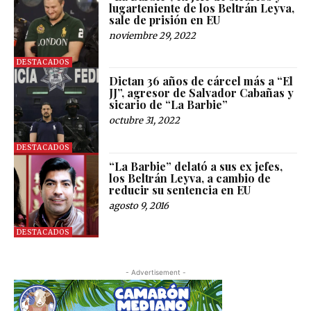
lugarteniente de los Beltrán Leyva,
sale de prisión en EU
noviembre 29, 2022
DESTACADOS
Dictan 36 años de cárcel más a “El
JJ”, agresor de Salvador Cabañas y
sicario de “La Barbie”
octubre 31, 2022
DESTACADOS
“La Barbie” delató a sus ex jefes,
los Beltrán Leyva, a cambio de
reducir su sentencia en EU
agosto 9, 2016
DESTACADOS
- Advertisement -