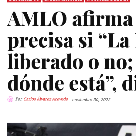
AMLO afirma 
precisa si “La
liberado o no
dónde está”, d
Por
Carlos Álvarez Acevedo
noviembre 30, 2022