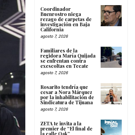
Coordinador
Buenrostro niega
rezago de carpetas de
investigación en Baja
California
agosto 7, 2026
Familiares de la
regidora María Quijada
se enfrentan contra
exescoltas en Tecate
agosto 7, 2026
Rosarito tendría que
cesar a Nora Márquez
por la inhabilitación de
Sindicatura de Tijuana
agosto 7, 2026
ZETA te invita a la
premier de “El final de
la calle Oak”