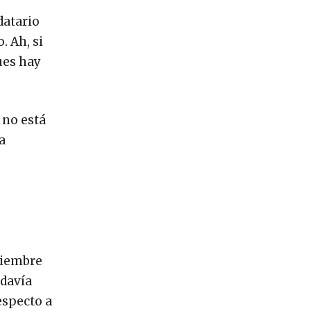
datario
. Ah, si
ues hay
 no está
a
oviembre
odavía
especto a