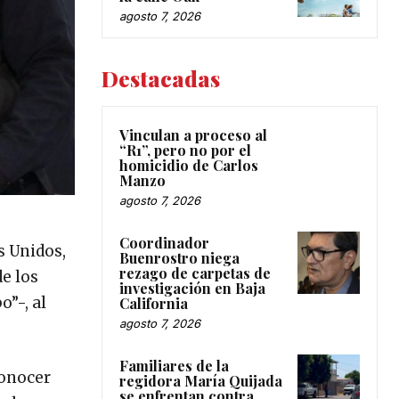
agosto 7, 2026
Destacadas
Vinculan a proceso al
“R1”, pero no por el
homicidio de Carlos
Manzo
agosto 7, 2026
Coordinador
s Unidos,
Buenrostro niega
rezago de carpetas de
de los
investigación en Baja
”-, al
California
agosto 7, 2026
Familiares de la
conocer
regidora María Quijada
se enfrentan contra