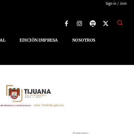
Sign in / Join
AL
EDICIÓN IMPRESA
NOSOTROS
-Publicidad -