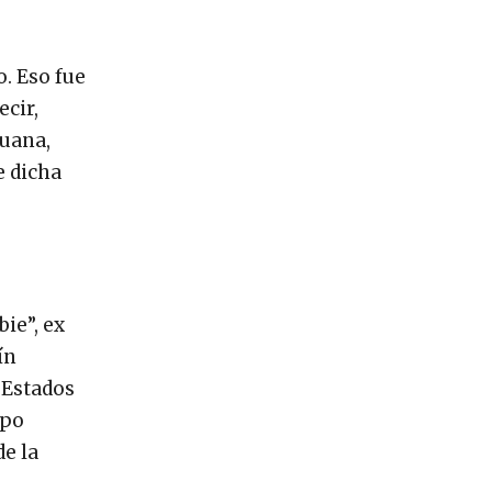
o. Eso fue
ecir,
juana,
e dicha
ie”, ex
ín
 Estados
apo
de la