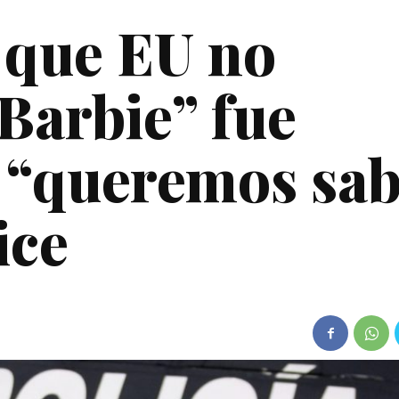
que EU no
 Barbie” fue
; “queremos sa
ice