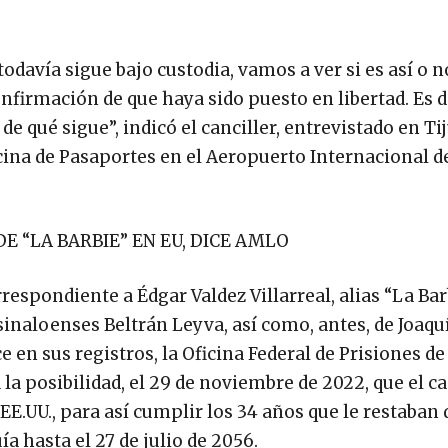
odavía sigue bajo custodia, vamos a ver si es así o n
firmación de que haya sido puesto en libertad. Es d
de qué sigue”, indicó el canciller, entrevistado en Ti
icina de Pasaportes en el Aeropuerto Internacional d
E “LA BARBIE” EN EU, DICE AMLO
spondiente a Édgar Valdez Villarreal, alias “La Barb
sinaloenses Beltrán Leyva, así como, antes, de Joaqu
en sus registros, la Oficina Federal de Prisiones de
a la posibilidad, el 29 de noviembre de 2022, que el c
E.UU., para así cumplir los 34 años que le restaban 
 hasta el 27 de julio de 2056.