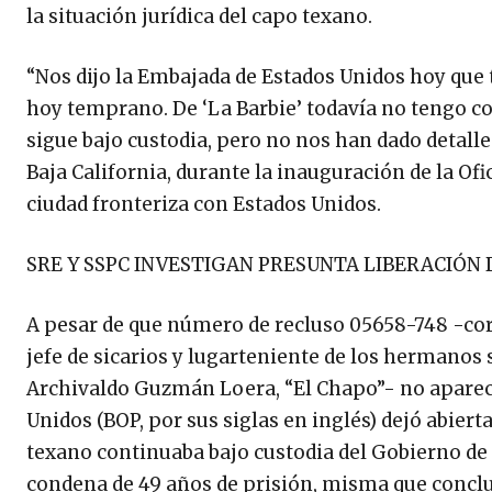
la situación jurídica del capo texano.
“Nos dijo la Embajada de Estados Unidos hoy que t
hoy temprano. De ‘La Barbie’ todavía no tengo con
sigue bajo custodia, pero no nos han dado detalle 
Baja California, durante la inauguración de la Of
ciudad fronteriza con Estados Unidos.
SRE Y SSPC INVESTIGAN PRESUNTA LIBERACIÓN D
A pesar de que número de recluso 05658-748 -corre
jefe de sicarios y lugarteniente de los hermanos 
Archivaldo Guzmán Loera, “El Chapo”- no aparece 
Unidos (BOP, por sus siglas en inglés) dejó abiert
texano continuaba bajo custodia del Gobierno de E
condena de 49 años de prisión, misma que concluía