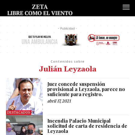
- Publicidad -
Contenidos sobre
Julián Leyzaola
Juez concede suspensión
provisional a Leyzaola, parece no
suficiente para registro.
abril 17, 2021
DESTACADOS
Incendia Palacio Municipal
solicitud de carta de residencia de
Leyzaola