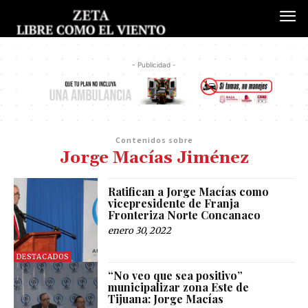
- Publicidad -
Contenidos sobre
Jorge Macías Jiménez
Ratifican a Jorge Macías como
vicepresidente de Franja
Fronteriza Norte Concanaco
enero 30, 2022
DESTACADOS
“No veo que sea positivo”
municipalizar zona Este de
Tijuana: Jorge Macías