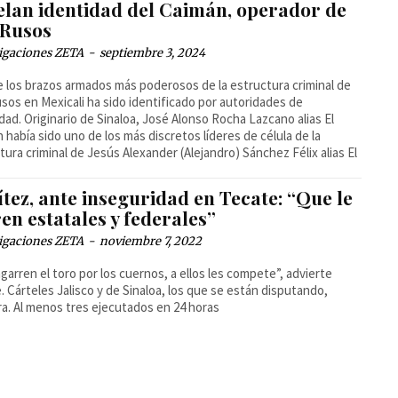
elan identidad del Caimán, operador de
 Rusos
igaciones ZETA
-
septiembre 3, 2024
 los brazos armados más poderosos de la estructura criminal de
sos en Mexicali ha sido identificado por autoridades de
dad. Originario de Sinaloa, José Alonso Rocha Lazcano alias El
 había sido uno de los más discretos líderes de célula de la
tura criminal de Jesús Alexander (Alejandro) Sánchez Félix alias El
tez, ante inseguridad en Tecate: “Que le
en estatales y federales”
igaciones ZETA
-
noviembre 7, 2022
garren el toro por los cuernos, a ellos les compete”, advierte
e. Cárteles Jalisco y de Sinaloa, los que se están disputando,
a. Al menos tres ejecutados en 24 horas