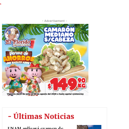
A
- Advertisement -
- Últimas Noticias
UNAM aplicará examen de