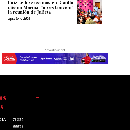
Ruiz Uribe cree más en Bonilla
que en Marina; “no es traición”
la reunión de Julieta
agosto 4, 2026
- Advertisement -
as
-
s
DÍA
73034
55578