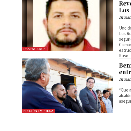
Rev
Los
Invest
Uno de
Los Ru
seguri
Caimán
DESTACADOS
estruc
Ruso
Bení
entr
Invest
“Que a
alcald
asegur
EDICIÓN IMPRESA