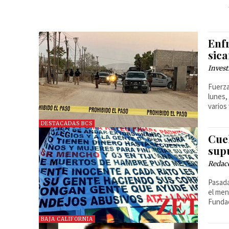
Enf
sic
Invest
Fuerza
lunes,
varios
DESTACADAS BCS
Cue
sup
Redac
Pasada
el men
Fundad
BAJA CALIFORNIA