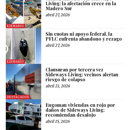
Living; la afectación crece en la
Madero Sur
abril 27, 2026
EZENARIO
Sin cuotas ni apoyo federal, la
PFLC enfrenta abandono y rezago
abril 27, 2026
EZENARIO
Clausuran por tercera vez
Sideways Living; vecinos alertan
riesgo de colapso
abril 21, 2026
DESTACADOS
Engoman viviendas en rojo por
daños de Sideways Living;
recomiendan desalojo
abril 15, 2026