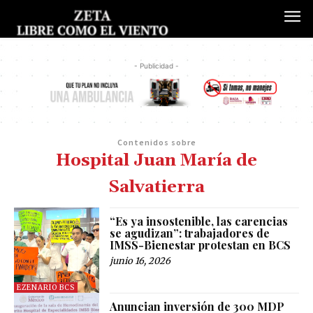
- Publicidad -
Contenidos sobre
Hospital Juan María de
Salvatierra
“Es ya insostenible, las carencias
se agudizan”: trabajadores de
IMSS-Bienestar protestan en BCS
junio 16, 2026
EZENARIO BCS
Anuncian inversión de 300 MDP