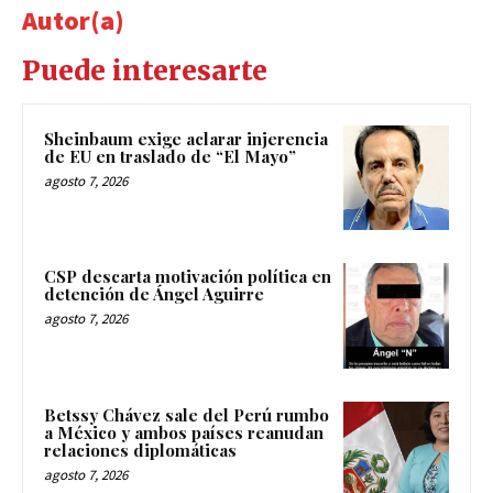
Autor(a)
Puede interesarte
Sheinbaum exige aclarar injerencia
de EU en traslado de “El Mayo”
agosto 7, 2026
CSP descarta motivación política en
detención de Ángel Aguirre
agosto 7, 2026
Betssy Chávez sale del Perú rumbo
a México y ambos países reanudan
relaciones diplomáticas
agosto 7, 2026