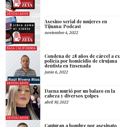
DESTACADOS
Asesino serial de mujeres en
Tijuana: Podcast
noviembre 4, 2022
BAJA CALIFORNIA
Condena de 28 años de cárcel a ex
policía por homicidio de cirujana
dentista en Ensenada
junio 6, 2022
DESTACADOS
Daena murió por un balazo en la
cabeza y diversos golpes
abril 30, 2022
DESTACADOS
Capturan a hombre por asesinato