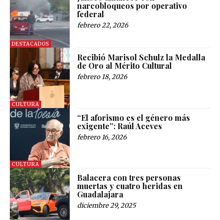
narcobloqueos por operativo
federal
febrero 22, 2026
DESTACADOS
Recibió Marisol Schulz la Medalla
de Oro al Mérito Cultural
febrero 18, 2026
CULTURA
“El aforismo es el género más
exigente”: Raúl Aceves
febrero 16, 2026
CULTURA
Balacera con tres personas
muertas y cuatro heridas en
Guadalajara
diciembre 29, 2025