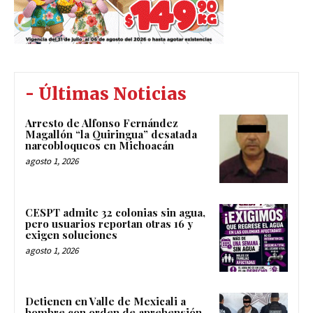
- Últimas Noticias
Arresto de Alfonso Fernández
Magallón “la Quiringua” desatada
narcobloqueos en Michoacán
agosto 1, 2026
CESPT admite 32 colonias sin agua,
pero usuarios reportan otras 16 y
exigen soluciones
agosto 1, 2026
Detienen en Valle de Mexicali a
hombre con orden de aprehensión