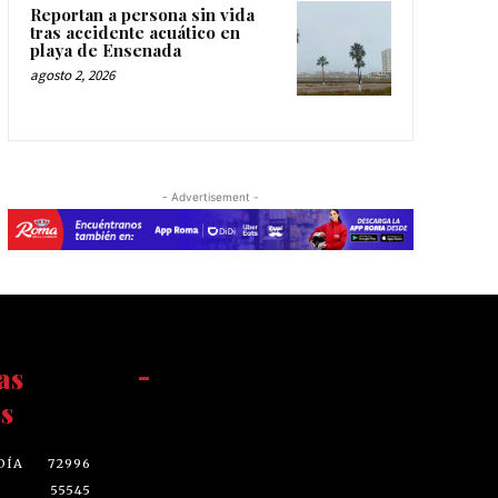
Reportan a persona sin vida
tras accidente acuático en
playa de Ensenada
agosto 2, 2026
- Advertisement -
as
-
s
DÍA
72996
55545