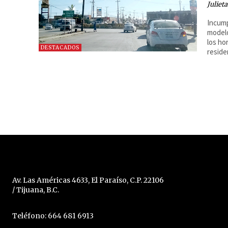
Juliet
Incump
modelo
los ho
DESTACADOS
reside
Av. Las Américas 4633, El Paraíso, C.P. 22106
/ Tijuana, B.C.
Teléfono: 664 681 6913