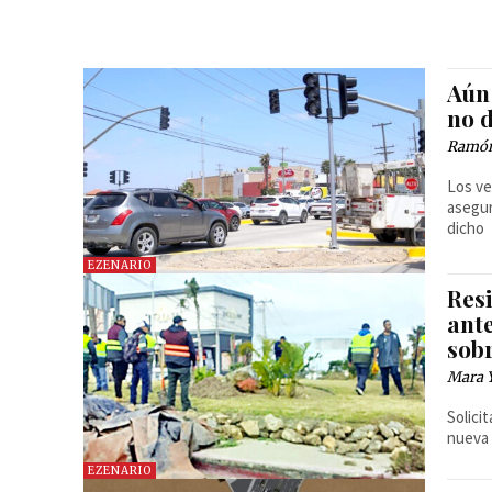
Aún 
no 
Ramón
Los ve
asegur
dicho
EZENARIO
Resi
ant
sob
Mara 
Solici
nueva 
EZENARIO