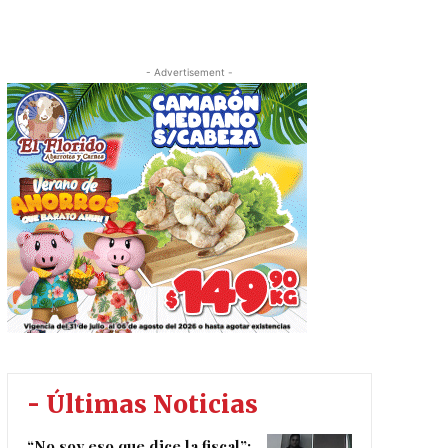
- Advertisement -
- Últimas Noticias
“No soy eso que dice la fiscal”: