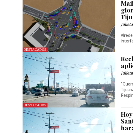
Mañ
glo
Tij
Juliet
Alrede
interf
DESTACADOS
Rec
apli
Juliet
”Quere
Tijuan
Respir
DESTACADOS
Hoy 
San
har