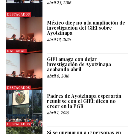
abril 23, 2016
DESTACADOS
México dice no a la ampliación de
investigación del GIEI sobre
Ayotzinapa
abril 13, 2016
NACIONAL
GIEI amaga con dejar
investigación de Ayotzinapa
acabando abril
abril 6, 2016
DESTACADOS
Padres de Ayotzinapa esperarán
reunirse con el GIEI; dicen no
creer en la PGR
abril 1, 2016
DESTACADOS
Sí se quemaron a 17 personas en