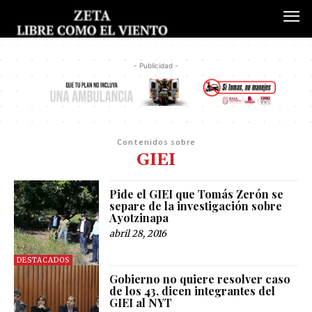
- Publicidad -
Contenidos sobre
GIEI
Pide el GIEI que Tomás Zerón se
separe de la investigación sobre
Ayotzinapa
abril 28, 2016
DESTACADOS
Gobierno no quiere resolver caso
de los 43, dicen integrantes del
GIEI al NYT