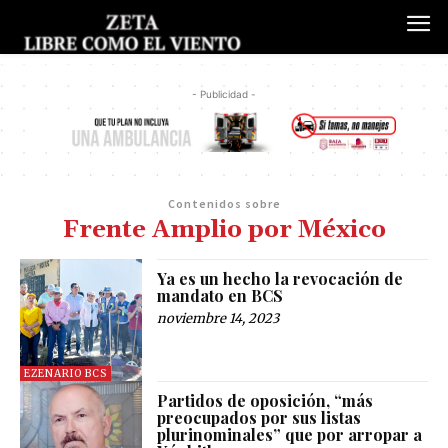
- Publicidad -
Contenidos sobre
Frente Amplio por México
Ya es un hecho la revocación de
mandato en BCS
noviembre 14, 2023
EZENARIO BCS
Partidos de oposición, “más
preocupados por sus listas
plurinominales” que por arropar a