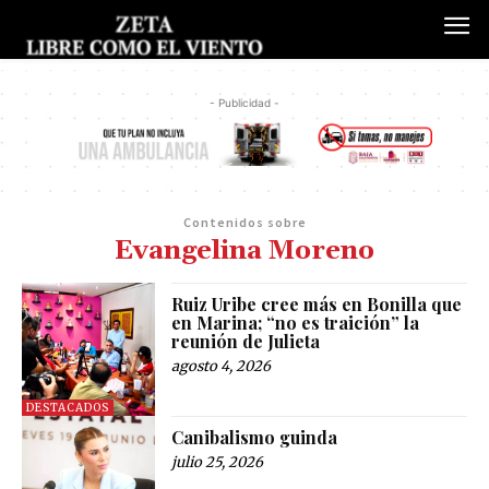
- Publicidad -
Contenidos sobre
Evangelina Moreno
Ruiz Uribe cree más en Bonilla que
en Marina; “no es traición” la
reunión de Julieta
agosto 4, 2026
DESTACADOS
Canibalismo guinda
julio 25, 2026