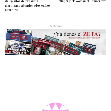
de 29 kilos de presunta
“Supergirl: Woman of Tomorrow”
marihuana abandonados en Los
Laureles
- Publicidad -