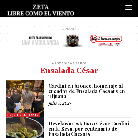
- Publicidad -
Contenidos sobre
Ensalada César
Cardini en bronce, homenaje al
creador de Ensalada Caesars en
Tijuana.
julio 5, 2024
BAJA CALIFORNIA
Develarán estatua a César Cardini
en la Revu, por centenario de
Ensalada Caesars