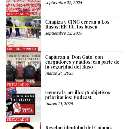
septiembre 22, 2025
DESTACADOS
Chapiza y CJNG cercan a Los
Rusos; EE. UU. los busca
septiembre 22, 2025
EDICIÓN IMPRESA
Capturan a ‘Don Gato’ con
cargadores y radios; era parte de
la seguridad del Ruso
marzo 24, 2025
DESTACADOS
General Carrillo: 36 objetivos
prioritarios: Podcast.
marzo 21, 2025
DESTACADOS
Revelan identidad del Caimán,