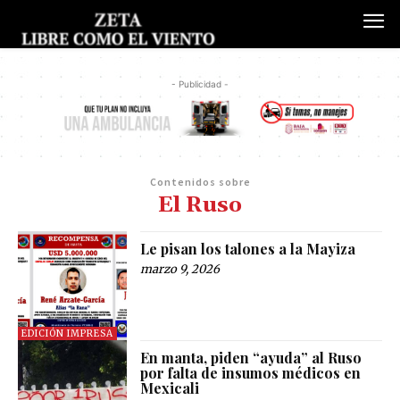
- Publicidad -
Contenidos sobre
El Ruso
Le pisan los talones a la Mayiza
marzo 9, 2026
EDICIÓN IMPRESA
En manta, piden “ayuda” al Ruso
por falta de insumos médicos en
Mexicali