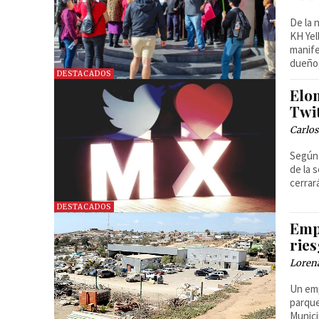
De la 
KH Yel
manife
dueño,
DESTACADOS
Elo
Twit
Carlos
Según 
de la 
cerrar
DESTACADOS
Emp
rie
Loren
Un emp
parque
Munici