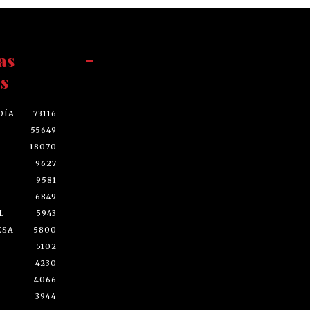
as
-
s
DÍA
73116
55649
18070
9627
9581
6849
L
5943
ESA
5800
5102
4230
4066
3944