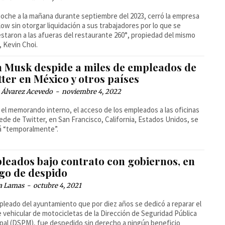
noche a la mañana durante septiembre del 2023, cerró la empresa
low sin otorgar liquidación a sus trabajadores por lo que se
staron a las afueras del restaurante 260°, propiedad del mismo
 Kevin Choi.
n Musk despide a miles de empleados de
ter en México y otros países
 Álvarez Acevedo
-
noviembre 4, 2022
el memorando interno, el acceso de los empleados a las oficinas
sede de Twitter, en San Francisco, California, Estados Unidos, se
á “temporalmente”.
leados bajo contrato con gobiernos, en
sgo de despido
a Lamas
-
octubre 4, 2021
leado del ayuntamiento que por diez años se dedicó a reparar el
 vehicular de motocicletas de la Dirección de Seguridad Pública
pal (DSPM), fue despedido sin derecho a ningún beneficio