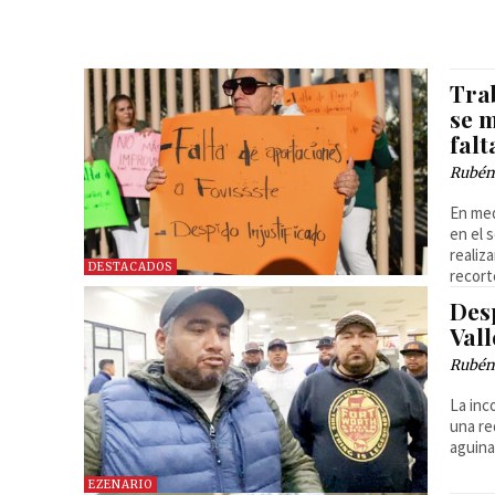
Tra
se 
fal
Rubén
En med
en el 
realiz
DESTACADOS
recort
Des
Vall
Rubén
La inc
una re
aguina
EZENARIO