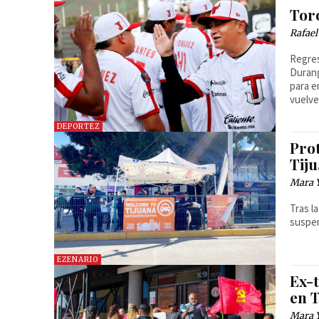
Toro
Rafael
Regres
Durang
para e
vuelve
DEPORTEZ
Pro
Tij
Mara 
Tras l
suspe
EZENARIO
Ex-
en T
Mara 