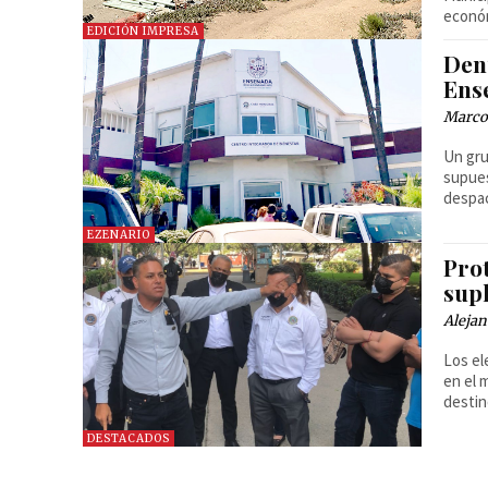
econó
EDICIÓN IMPRESA
Denu
Ens
Marco 
Un gru
supues
despac
EZENARIO
Prot
supl
Alejan
Los el
en el 
desti
DESTACADOS