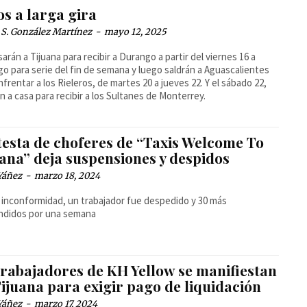
s a larga gira
 S. González Martínez
-
mayo 12, 2025
arán a Tijuana para recibir a Durango a partir del viernes 16 a
o para serie del fin de semana y luego saldrán a Aguascalientes
nfrentar a los Rieleros, de martes 20 a jueves 22. Y el sábado 22,
n a casa para recibir a los Sultanes de Monterrey.
testa de choferes de “Taxis Welcome To
uana” deja suspensiones y despidos
Yáñez
-
marzo 18, 2024
a inconformidad, un trabajador fue despedido y 30 más
ndidos por una semana
trabajadores de KH Yellow se manifiestan
ijuana para exigir pago de liquidación
Yáñez
-
marzo 17, 2024