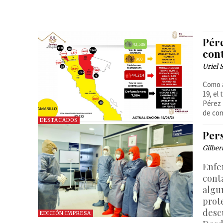
Pér
con
Uriel 
Como a
19, el 
Pérez 
de con
DESTACADOS
Per
Gilber
Enfe
cont
algu
prot
desc
EDICIÓN IMPRESA