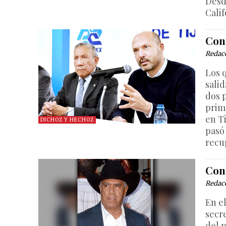
Desd
Calif
Con
Redac
Los 
sali
dos 
prime
en T
DICHOZ Y HECHOZ
pasó 
recu
Con
Redac
En e
secr
del 