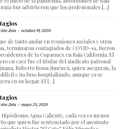
e el inicio de la pandemia, autoridades de Baja
ornia Sur advirtieron que los profesionales […]
tagios
ción Zeta
-
octubre 19, 2020
que de tanto andar en reuniones sociales y otras
das, terminaron contagiados de COVID-19, fueron
presidentes de la Coparmex en Baja California. El
ro en caer fue el titular del sindicato patronal
ijuana, Roberto Rosas Jiménez, quien aseguran, la
difícil e incluso hospitalizado, aunque ya se
pera en su hogar. El […]
tagios
ción Zeta
-
mayo 25, 2020
l Hipódromo Agua Caliente, cada vez es menos
eto que quien fue sentenciado por el asesinato
periodista Héctor “El Gato” Félix Miranda y