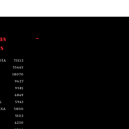
as
-
s
DÍA
73112
55645
18070
9627
9581
6849
L
5943
ESA
5800
5102
4230