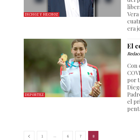
libe
Vera 
DICHOZ Y HECHOZ
cuat
era j
El c
Redac
Con 
COVI
por 
Dieg
Padr
DEPORTEZ
el pr
pent
...
1
6
7
8