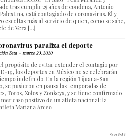
rado tras cumplir 25 años de condena, Antonio
Palestina, está contagiado de coronavirus. Él y
ro escoltas más al servicio de quien, como se sabe,
efe de Vera […]
oronavirus paraliza el deporte
ción Zeta
-
marzo 23, 2020
el propósito de evitar extender el contagio por
D-19, los deportes en México no se celebrarán
tiempo indefinido. En la región Tijuana-San
o, se pusieron en pausa las temporadas de
es, Toros, Xolos y Zonkeys, y se tiene confirmado
imer caso positivo de un atleta nacional: la
atleta Mariana Arceo
Page 8 of 8