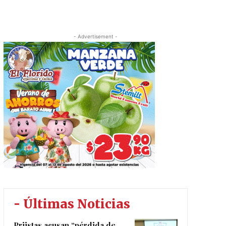
- Advertisement -
- Últimas Noticias
Priistas acusan “pérdida de