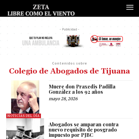
- Publicidad -
Contenidos sobre
Colegio de Abogados de Tijuana
Muere don Praxedis Padilla
González a los 92 años
mayo 28, 2026
NOTICIAS DEL DÍA
Abogados se amparan contra
nuevo requisito de posgrado
impuesto por PJBC