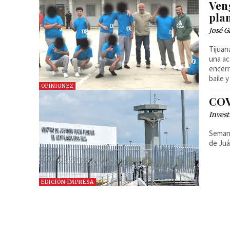
Ven
pla
José G
Tijuan
una ac
encerr
baile y
OPINIONEZ
COVI
Invest
Semana
de Juá
EDICIÓN IMPRESA