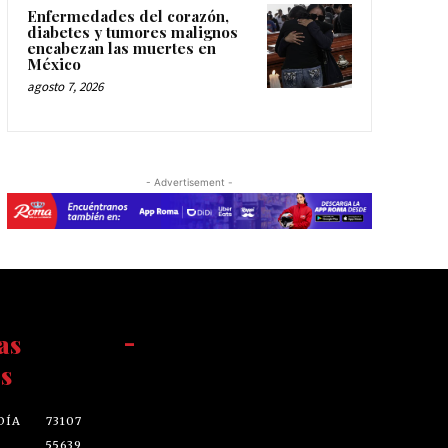
Enfermedades del corazón,
diabetes y tumores malignos
encabezan las muertes en
México
agosto 7, 2026
- Advertisement -
as
-
s
DÍA
73107
55639