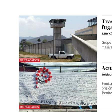
Tras
fug
Luis C
Grupo 
masiva
DESTACADOS
Acu
Redac
Famili
prisió
Penite
DESTACADOS