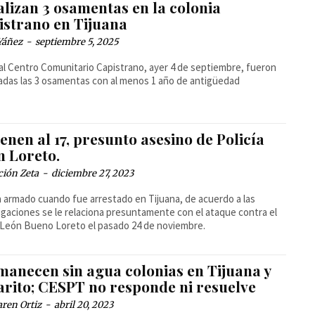
alizan 3 osamentas en la colonia
istrano en Tijuana
Yáñez
-
septiembre 5, 2025
al Centro Comunitario Capistrano, ayer 4 de septiembre, fueron
zadas las 3 osamentas con al menos 1 año de antigüedad
enen al 17, presunto asesino de Policía
n Loreto.
ción Zeta
-
diciembre 27, 2023
 armado cuando fue arrestado en Tijuana, de acuerdo a las
igaciones se le relaciona presuntamente con el ataque contra el
l León Bueno Loreto el pasado 24 de noviembre.
manecen sin agua colonias en Tijuana y
arito; CESPT no responde ni resuelve
ren Ortiz
-
abril 20, 2023