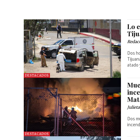
Lo e
Tij
Redac
Dos ho
Tijuan
atado 
DESTACADOS
Mue
inc
Mat
Juliet
Dos mu
incend
DESTACADOS