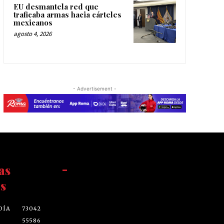
EU desmantela red que
traficaba armas hacia cárteles
mexicanos
agosto 4, 2026
- Advertisement -
as
-
s
DÍA
73042
55586