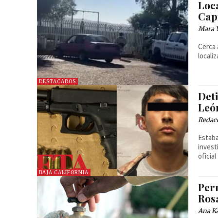
Loc
Cap
Mara 
Cerca 
locali
DESTACADOS
Deti
Leó
Redac
Estaba
invest
oficia
BAJA CALIFORNIA
Per
Ros
Ana Ka