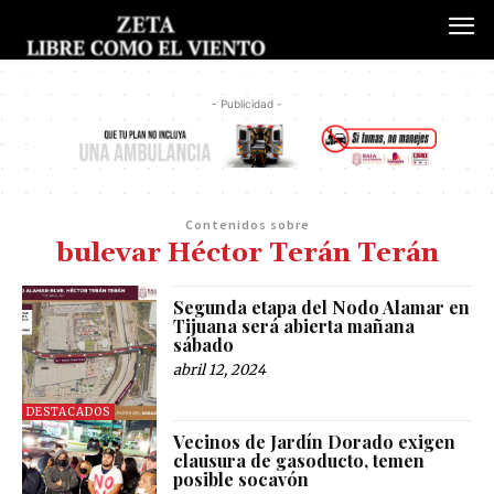
- Publicidad -
Contenidos sobre
bulevar Héctor Terán Terán
Segunda etapa del Nodo Alamar en
Tijuana será abierta mañana
sábado
abril 12, 2024
DESTACADOS
Vecinos de Jardín Dorado exigen
clausura de gasoducto, temen
posible socavón