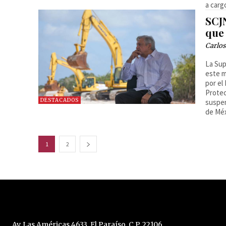
a carg
SCJ
que
Carlos
La Sup
este m
por el
Protec
DESTACADOS
suspen
de Méx
1
2
Av. Las Américas 4633, El Paraíso, C.P. 22106