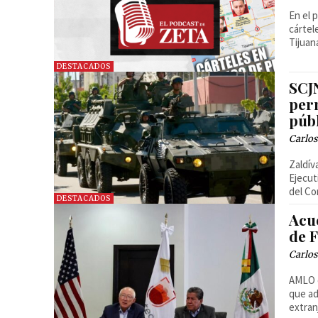
En el 
cártel
Tijuan
DESTACADOS
SCJ
per
púb
Carlos
Zaldív
Ejecut
del Co
DESTACADOS
Acu
de F
Carlos
AMLO e
que ad
extran