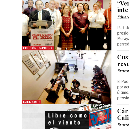
“Ve
int
Eduar
Partid
presid
Muraya
perred
EDICIÓN IMPRESA
Cust
resu
Ernest
El Pod
por ac
último
pensi
EZENARIO
Cárt
Cali
Ernest