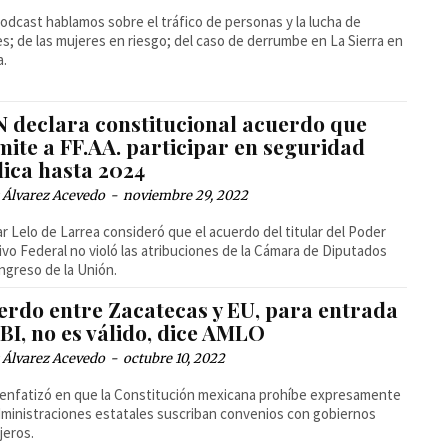
podcast hablamos sobre el tráfico de personas y la lucha de
es; de las mujeres en riesgo; del caso de derrumbe en La Sierra en
a.
N declara constitucional acuerdo que
mite a FF.AA. participar en seguridad
lica hasta 2024
 Álvarez Acevedo
-
noviembre 29, 2022
ar Lelo de Larrea consideró que el acuerdo del titular del Poder
ivo Federal no violó las atribuciones de la Cámara de Diputados
ngreso de la Unión.
erdo entre Zacatecas y EU, para entrada
BI, no es válido, dice AMLO
 Álvarez Acevedo
-
octubre 10, 2022
nfatizó en que la Constitución mexicana prohíbe expresamente
ministraciones estatales suscriban convenios con gobiernos
jeros.