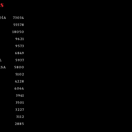
s
DÍA
73034
55578
18050
9621
9573
6849
L
5937
ESA
5800
5102
4228
4064
3941
3501
3227
3112
2885