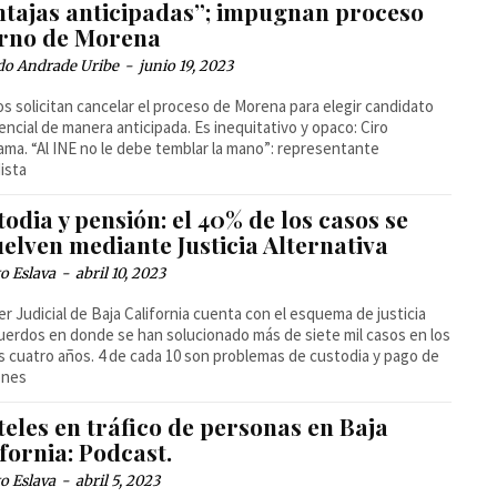
ntajas anticipadas”; impugnan proceso
erno de Morena
do Andrade Uribe
-
junio 19, 2023
os solicitan cancelar el proceso de Morena para elegir candidato
encial de manera anticipada. Es inequitativo y opaco: Ciro
ma. “Al INE no le debe temblar la mano”: representante
ista
odia y pensión: el 40% de los casos se
elven mediante Justicia Alternativa
o Eslava
-
abril 10, 2023
er Judicial de Baja California cuenta con el esquema de justicia
uerdos en donde se han solucionado más de siete mil casos en los
s cuatro años. 4 de cada 10 son problemas de custodia y pago de
ones
eles en tráfico de personas en Baja
fornia: Podcast.
o Eslava
-
abril 5, 2023