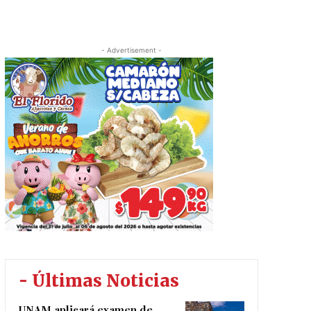
- Advertisement -
- Últimas Noticias
UNAM aplicará examen de