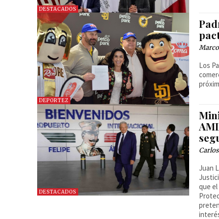
DESTACADOS
Pad
pac
Marcos
Los Pa
comerc
próxim
DEPORTEZ
Min
AML
seg
Carlos
Juan L
Justic
que el
DESTACADOS
Protec
preten
interé