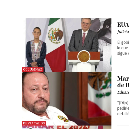
EUA
Juliet
El gob
lo que
sigue 
COLUMNAZ
Mar
de B
Eduar
“(Dijo
pedirl
detalló
DESTACADOS