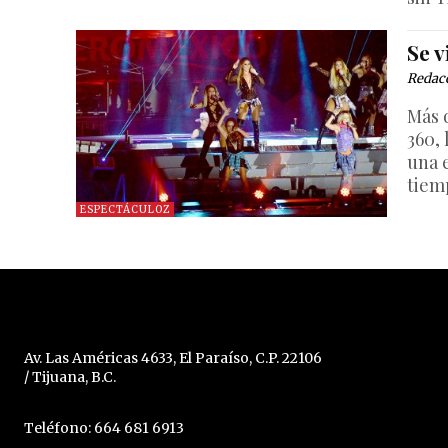
Se v
Redac
Más 
360,
una 
tiem
ESPECTÁCULOZ
Av. Las Américas 4633, El Paraíso, C.P. 22106
/ Tijuana, B.C.
Teléfono: 664 681 6913