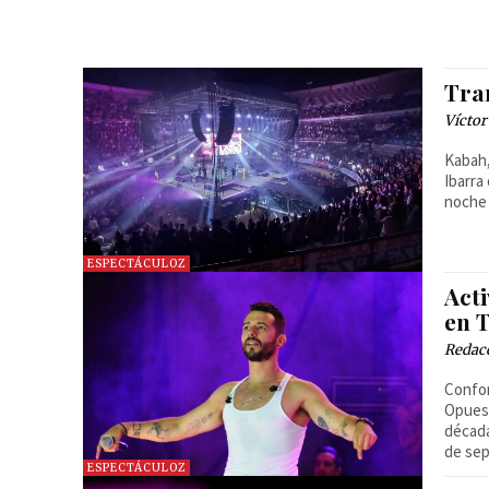
Tra
Víctor
Kabah,
Ibarra
noche 
ESPECTÁCULOZ
Act
en 
Redac
Confor
Opuest
década
de sep
ESPECTÁCULOZ