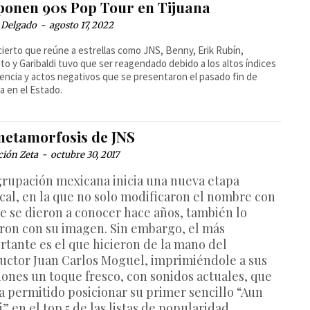
ponen 90s Pop Tour en Tijuana
 Delgado
-
agosto 17, 2022
cierto que reúne a estrellas como JNS, Benny, Erik Rubín,
o y Garibaldi tuvo que ser reagendado debido a los altos índices
lencia y actos negativos que se presentaron el pasado fin de
 en el Estado.
metamorfosis de JNS
ción Zeta
-
octubre 30, 2017
grupación mexicana inicia una nueva etapa
cal, en la que no solo modificaron el nombre con
ue se dieron a conocer hace años, también lo
eron con su imagen. Sin embargo, el más
rtante es el que hicieron de la mano del
uctor Juan Carlos Moguel, imprimiéndole a sus
iones un toque fresco, con sonidos actuales, que
ha permitido posicionar su primer sencillo “Aun
i” en el top 5 de las listas de popularidad