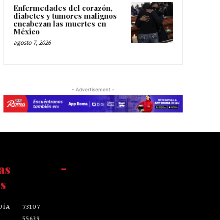
Enfermedades del corazón,
diabetes y tumores malignos
encabezan las muertes en
México
agosto 7, 2026
- Advertisement -
as
-
s
DÍA
73107
55639