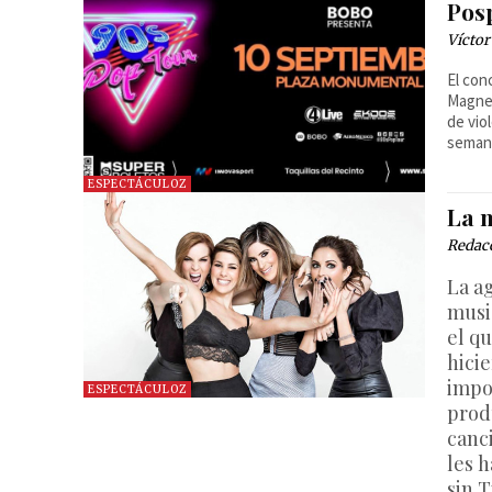
Pos
Víctor
El con
Magnet
de vio
semana
ESPECTÁCULOZ
La 
Redac
La a
musi
el q
hici
impo
ESPECTÁCULOZ
prod
canc
les 
sin T