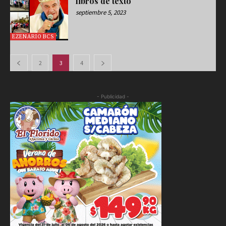
libros de texto
septiembre 5, 2023
EZENARIO BCS
2
3
4
- Publicidad -