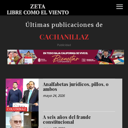
Últimas publicaciones de
CACHANILLAZ
Publicidad
Analfabetas jurídicos, pillos, o
ambos
mayo 24, 2026
COLUMNAZ
A seis años del fraude
constitucional