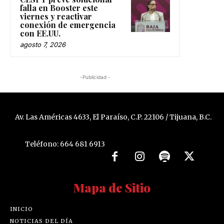
falla en Booster este
viernes y reactivar
conexión de emergencia
con EE.UU.
agosto 7, 2026
-Publicidad -
Av. Las Américas 4633, El Paraíso, C.P. 22106 / Tijuana, B.C.
Teléfono: 664 681 6913
Mapa de Sitio
INICIO
NOTICIAS DEL DÍA