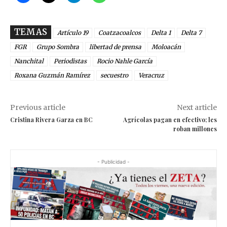
TEMAS
Artículo 19
Coatzacoalcos
Delta 1
Delta 7
FGR
Grupo Sombra
libertad de prensa
Moloacán
Nanchital
Periodistas
Rocio Nahle García
Roxana Guzmán Ramírez
secuestro
Veracruz
Previous article
Next article
Cristina Rivera Garza en BC
Agrícolas pagan en efectivo; les
roban millones
- Publicidad -