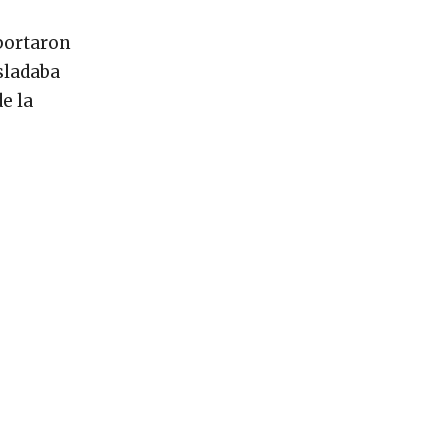
eportaron
sladaba
e la