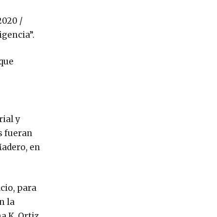
2020 /
igencia”.
 que
ial y
s fueran
Madero, en
cio, para
n la
a K. Ortiz