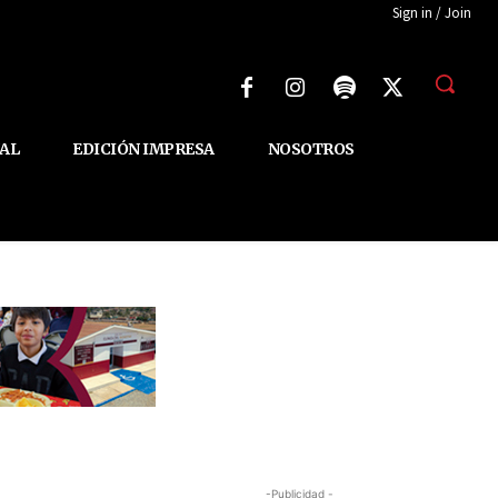
Sign in / Join
AL
EDICIÓN IMPRESA
NOSOTROS
-Publicidad -