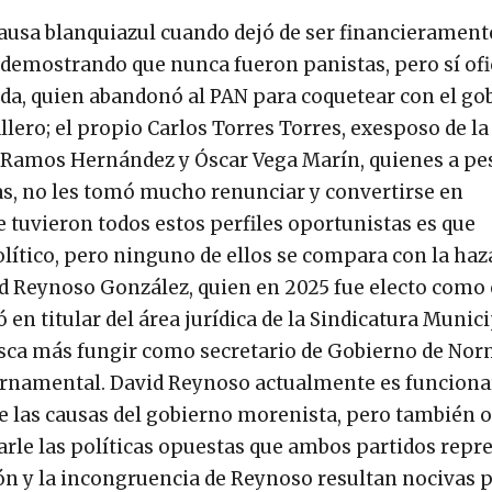
causa blanquiazul cuando dejó de ser financierament
demostrando que nunca fueron panistas, pero sí ofic
a, quien abandonó al PAN para coquetear con el go
lero; el propio Carlos Torres Torres, exesposo de la
e Ramos Hernández y Óscar Vega Marín, quienes a pe
s, no les tomó mucho renunciar y convertirse en
e tuvieron todos estos perfiles oportunistas es que
político, pero ninguno de ellos se compara con la ha
d Reynoso González, quien en 2025 fue electo como
en titular del área jurídica de la Sindicatura Munici
busca más fungir como secretario de Gobierno de No
rnamental. David Reynoso actualmente es funciona
de las causas del gobierno morenista, pero también 
tarle las políticas opuestas que ambos partidos repr
ción y la incongruencia de Reynoso resultan nocivas p