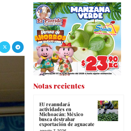
Notas recientes
EU reanudará
actividades en
Michoacán; México
busca destrabar
exportación de aguacate
agosto 7, 2026