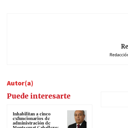
Re
Redacció
Autor(a)
Puede interesarte
Inhabilitan a cinco
exfuncionarios de
administración de
Montserrat Caballero;