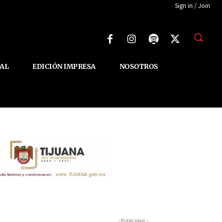
Sign in / Join
AL
EDICIÓN IMPRESA
NOSOTROS
-Publicidad -