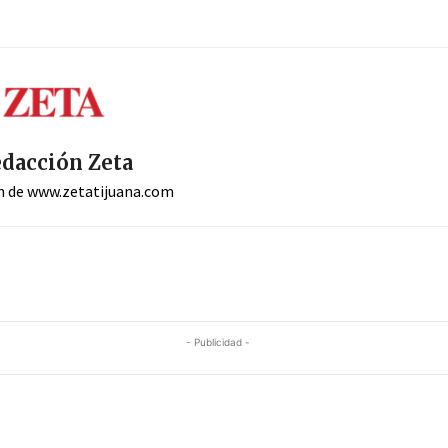
dacción Zeta
n de www.zetatijuana.com
- Publicidad -