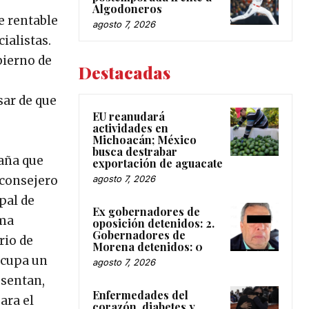
Algodoneros
e rentable
agosto 7, 2026
ialistas.
bierno de
Destacadas
sar de que
EU reanudará
actividades en
Michoacán; México
busca destrabar
zaña que
exportación de aguacate
agosto 7, 2026
 consejero
pal de
Ex gobernadores de
rma
oposición detenidos: 2.
Gobernadores de
rio de
Morena detenidos: 0
ocupa un
agosto 7, 2026
esentan,
Enfermedades del
ara el
corazón, diabetes y