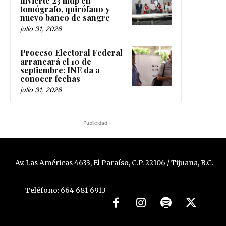
invierte 23 mdp en
tomógrafo, quirófano y
nuevo banco de sangre
julio 31, 2026
Proceso Electoral Federal
arrancará el 10 de
septiembre; INE da a
conocer fechas
julio 31, 2026
-Publicidad -
Av. Las Américas 4633, El Paraíso, C.P. 22106 / Tijuana, B.C.
Teléfono: 664 681 6913