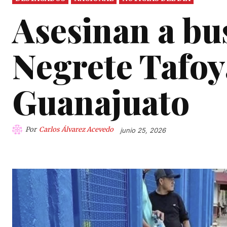
Asesinan a bu
Negrete Tafoy
Guanajuato
Por
Carlos Álvarez Acevedo
junio 25, 2026