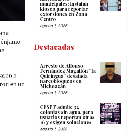
municipales; instalan
kiosco para reportar
extorsiones en Zona
Centro
agosto 1, 2026
mana
 Pénjamo,
Destacadas
na
Arresto de Alfonso
Fernández Magallón “la
aron a
Quiringua” desatada
narcobloqueos en
aron en un
Michoacán
agosto 1, 2026
CESPT admite 32
colonias sin agua, pero
usuarios reportan otras
16 y exigen soluciones
agosto 1, 2026