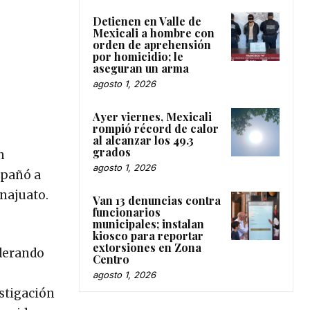
Detienen en Valle de
Mexicali a hombre con
orden de aprehensión
por homicidio; le
aseguran un arma
agosto 1, 2026
Ayer viernes, Mexicali
rompió récord de calor
al alcanzar los 49.3
grados
n
agosto 1, 2026
mpañó a
anajuato.
Van 13 denuncias contra
funcionarios
municipales; instalan
kiosco para reportar
extorsiones en Zona
iderando
Centro
agosto 1, 2026
estigación