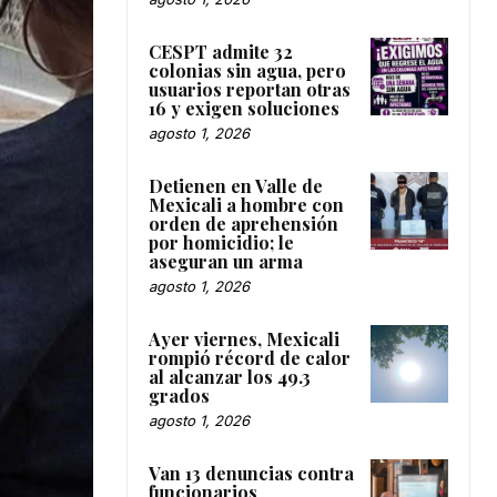
CESPT admite 32
colonias sin agua, pero
usuarios reportan otras
16 y exigen soluciones
agosto 1, 2026
Detienen en Valle de
Mexicali a hombre con
orden de aprehensión
por homicidio; le
aseguran un arma
agosto 1, 2026
Ayer viernes, Mexicali
rompió récord de calor
al alcanzar los 49.3
grados
agosto 1, 2026
Van 13 denuncias contra
funcionarios