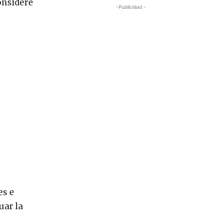
onsidere
-Publicidad -
es e
uar la