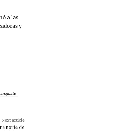
mó a las
cadoras y
anajuato
Next article
ra norte de