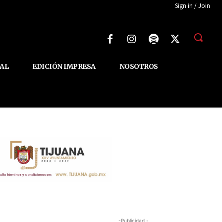
Sign in / Join
AL
EDICIÓN IMPRESA
NOSOTROS
-Publicidad -